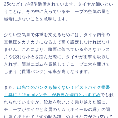
25cなど）が標準装備されています。タイヤが細いとい
うことは、その中に入っているチューブの空気の量も
極端に少ないことを意味します。
少ない空気量で体重を支えるためには、タイヤ内部の
空気圧をカチカチになるまで高く設定しなければなり
ません。これにより、路面に落ちている小さなガラス
片や鋭利な小石を踏んだ際に、タイヤが衝撃を吸収し
きれず、簡単にゴムを貫通してチューブに穴を開けて
しまう（貫通パンク）確率が高くなります。
また、
出先でのパンクも怖くない！ピストバイク携帯
工具に「15mmレンチ」が必要な理由とおすすめ
でも触
れられていますが、段差を勢いよく乗り越えた際に、
チューブがタイヤと金属のリム（ホイールの縁）の間
に強く挟まれて「蛇の噛み跡」のような穴が2つ空いて