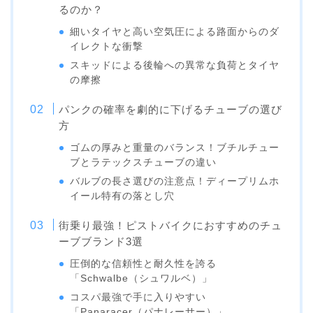
るのか？
細いタイヤと高い空気圧による路面からのダ
イレクトな衝撃
スキッドによる後輪への異常な負荷とタイヤ
の摩擦
パンクの確率を劇的に下げるチューブの選び
方
ゴムの厚みと重量のバランス！ブチルチュー
ブとラテックスチューブの違い
バルブの長さ選びの注意点！ディープリムホ
イール特有の落とし穴
街乗り最強！ピストバイクにおすすめのチュ
ーブブランド3選
圧倒的な信頼性と耐久性を誇る
「Schwalbe（シュワルベ）」
コスパ最強で手に入りやすい
「Panaracer（パナレーサー）」