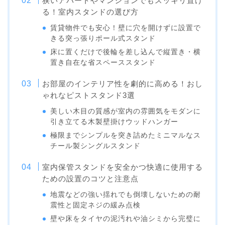
狭いアパートやマンションでもスッキリ置け
る！室内スタンドの選び方
賃貸物件でも安心！壁に穴を開けずに設置で
きる突っ張りポール式スタンド
床に置くだけで後輪を差し込んで縦置き・横
置き自在な省スペーススタンド
お部屋のインテリア性を劇的に高める！おし
ゃれなピストスタンド3選
美しい木目の質感が室内の雰囲気をモダンに
引き立てる木製壁掛けウッドハンガー
極限までシンプルを突き詰めたミニマルなス
チール製シングルスタンド
室内保管スタンドを安全かつ快適に使用する
ための設置のコツと注意点
地震などの強い揺れでも倒壊しないための耐
震性と固定ネジの緩み点検
壁や床をタイヤの泥汚れや油シミから完璧に