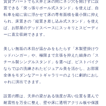
賃貸アパートでも天井と床の間にネジ穴を開けずに設
置できる「突っ張りポール式スタンド」を使えば、自
転車を縦に宙に浮かせて床の専有面積を最小限に抑え
られ、床置きの「縦置き差し込み式スタンド」を使え
ば、お部屋のデッドスペースにスッキリとスピーディ
ーに直立収納できます。
美しい無垢の木目が温かみをもたらす「木製壁掛けウ
ッドハンガー」や、極限まで主張を抑えた細身の「ス
チール製シングルスタンド」を選べば、ピストバイク
ならではの洗練されたビジュアル美を活かし、お部屋
全体をモダンなアートギャラリーのように劇的におし
ゃれに演出できます。
設置の際は、天井の梁がある強度が高い位置を選んで
耐震性を万全に整え、壁や床に透明アクリル板や保護