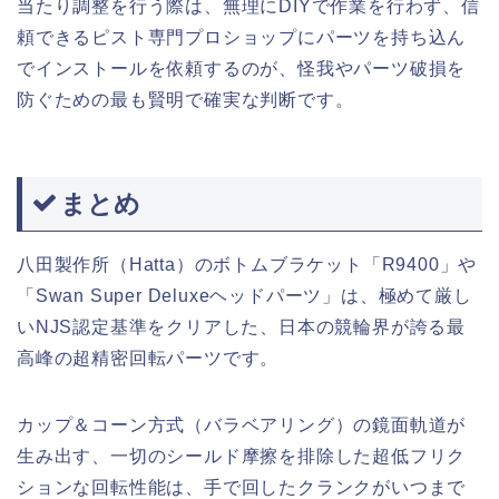
当たり調整を行う際は、無理にDIYで作業を行わず、信
頼できるピスト専門プロショップにパーツを持ち込ん
でインストールを依頼するのが、怪我やパーツ破損を
防ぐための最も賢明で確実な判断です。
まとめ
八田製作所（Hatta）のボトムブラケット「R9400」や
「Swan Super Deluxeヘッドパーツ」は、極めて厳し
いNJS認定基準をクリアした、日本の競輪界が誇る最
高峰の超精密回転パーツです。
カップ＆コーン方式（バラベアリング）の鏡面軌道が
生み出す、一切のシールド摩擦を排除した超低フリク
ションな回転性能は、手で回したクランクがいつまで