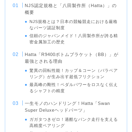
NJS認定規格と「八田製作所（Hatta）」の
概要
NJS規格とは？日本の競輪競走における厳格
なパーツ認証制度
信頼のジャパンメイド！八田製作所が誇る精
密金属加工の歴史
Hatta「R9400ボトムブラケット（BB）」が
最強とされる理由
驚異の回転性能！カップ＆コーン（バラベア
リング）が生み出す超低フリクション
最高峰の剛性！ペダルパワーをロスなく伝え
るシャフトの精度
一生モノのハンドリング！Hatta「Swan
Super Deluxeヘッドパーツ」
ガガタつきゼロ！過酷なバンク走行を支える
高精度ベアリング