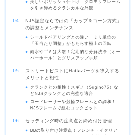
美しいポリッシュ仕上げ！クロモリフレーム
を引き締めるクラシカルな外観
NJS認定ならではの「カップ＆コーン方式」
の調整とメンテナンス
シールドベアリングとの違い！ミリ単位の
「玉当たり調整」がもたらす極上の回転
雨水やゴミは大敵！定期的な分解洗浄（オー
バーホール）とグリスアップ手順
ストリートピストにHattaパーツを導入する
メリットと相性
クランクとの相性！スギノ（Sugino75）な
どNJSクランクとの完璧な適合
ロードレーサーや競輪フレームとの調和！
NJSフレームで組むコックピット
セッティング時の注意点と締め付け管理
BBの取り付け注意点！フレンチ・イタリア