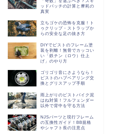
「奇数」を選ぶべき？スキ
ッドパッチの計算と摩耗の
真実
立ちゴケの恐怖を克服！ト
ゥクリップ・ストラップか
らの安全な足の抜き方
DIYでピストのフレーム塗
装を剥離！無骨でカッコい
い「鉄チン（ロウ）仕上
げ」のやり方
ゴリゴリ音にさようなら！
ピストのハブベアリング交
換とグリスアップ手順
雨上がりのピストバイク泥
はね対策！フルフェンダー
以外で背中を守る方法
NJSパーツと現行フレーム
の互換性ガイド！BB規格
やシャフト長の注意点