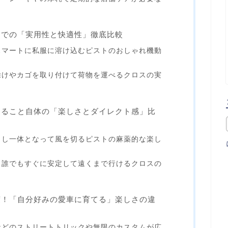
物での「実用性と快適性」徹底比較
スマートに私服に溶け込むピストのおしゃれ機動
除けやカゴを取り付けて荷物を運べるクロスの実
走ること自体の「楽しさとダイレクト感」比
ロし一体となって風を切るピストの麻薬的な楽し
く誰でもすぐに安定して遠くまで行けるクロスの
度！「自分好みの愛車に育てる」楽しさの違
などのストリートトリックや無限のカスタムが広